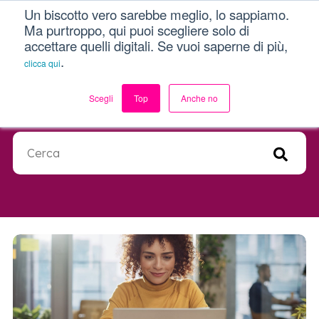
Un biscotto vero sarebbe meglio, lo sappiamo.
Menu
Ma purtroppo, qui puoi scegliere solo di
accettare quelli digitali. Se vuoi saperne di più,
Dici Davvero?!
.
clicca qui
Più di un semplice blog.
Scegli
Top
Anche no
Questo è un campo di ricerca con una funzionalità di suggerimen
Non sono presenti suggerimenti perché il campo di ricerca 