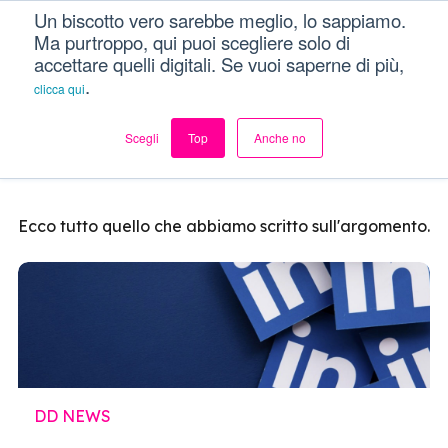
Un biscotto vero sarebbe meglio, lo sappiamo.
Dici Davvero?!
Menu
Ma purtroppo, qui puoi scegliere solo di
accettare quelli digitali. Se vuoi saperne di più,
.
clicca qui
DD News
Scegli
Top
Anche no
Ecco tutto quello che abbiamo scritto sull'argomento.
DD NEWS