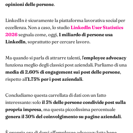
opinioni delle persone
.
LinkedIn è sicuramente la piattaforma lavorativa social per
eccellenza. Non a caso, lo studio
LinkedIn User Statistics
2026
segnala come, oggi,
1 miliardo di persone usa
LinkedIn
, soprattutto per cercare lavoro.
Ma quando si parla di attrarre talenti, l'
employee advocacy
funziona meglio degli classici post aziendali. Parliamo di una
media di 2.60% di engagement sui post delle persone
,
rispetto all'
1.75% per i post aziendali
.
Concludiamo questa carrellata di dati con un fatto
interessante: solo
il 3% delle persone condivide post sulla
propria impresa
, ma questa piccolissima percentuale
genera il 30% del coinvolgimento su pagine aziendali
.
È proprio ora di darsi all'employee advocacy fatta bene.