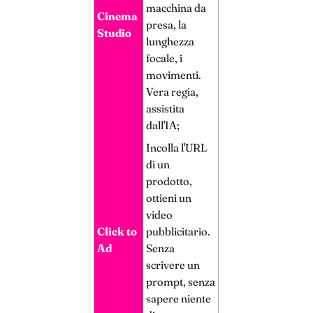
macchina da
Cinema
presa, la
Studio
lunghezza
focale, i
movimenti.
Vera regia,
assistita
dall'IA;
Incolla l'URL
di un
prodotto,
ottieni un
video
Click to
pubblicitario.
Ad
Senza
scrivere un
prompt, senza
sapere niente