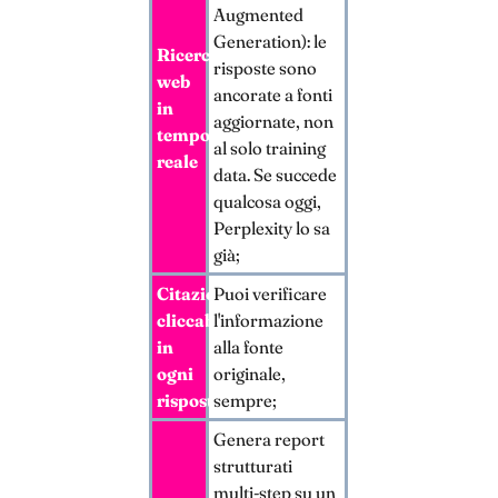
Augmented
Generation): le
Ricerca
risposte sono
web
ancorate a fonti
in
aggiornate, non
tempo
al solo training
reale
data. Se succede
qualcosa oggi,
Perplexity lo sa
già;
Citazioni
Puoi verificare
cliccabili
l'informazione
in
alla fonte
ogni
originale,
risposta
sempre;
Genera report
strutturati
multi-step su un