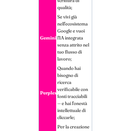
scrittura di
qualità;
Se vivi già
nell'ecosistema
Google e vuoi
Gemini
l'IA integrata
senza attrito nel
tuo flusso di
lavoro;
Quando hai
bisogno di
ricerca
verificabile con
Perplexity
fonti tracciabili
— e hai l'onestà
intellettuale di
cliccarle;
Per la creazione