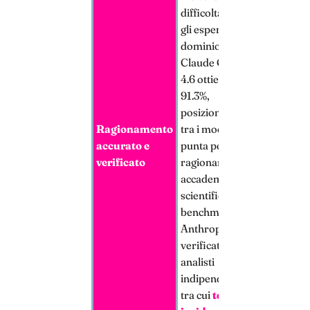
difficoltà anche
gli esperti di
dominio —
Claude Opus
4.6 ottiene il
91.3%,
posizionandosi
Ragionamento
tra i modelli di
accurato e
punta per
verificato
ragionamento
accademico e
scientifico (dati
benchmark
Anthropic,
verificati da
analisti
indipendenti,
tra cui
tech-