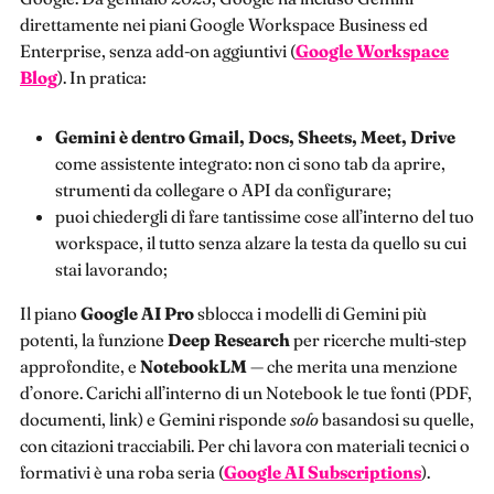
direttamente nei piani Google Workspace Business ed
Enterprise, senza add-on aggiuntivi (
Google Workspace
Blog
). In pratica:
Gemini è dentro Gmail, Docs, Sheets, Meet, Drive
come assistente integrato: non ci sono tab da aprire,
strumenti da collegare o API da configurare;
puoi chiedergli di fare tantissime cose all’interno del tuo
workspace, il tutto senza alzare la testa da quello su cui
stai lavorando;
Il piano
Google AI Pro
sblocca i modelli di Gemini più
potenti, la funzione
Deep Research
per ricerche multi-step
approfondite, e
NotebookLM
— che merita una menzione
d’onore. Carichi all’interno di un Notebook le tue fonti (PDF,
documenti, link) e Gemini risponde
solo
basandosi su quelle,
con citazioni tracciabili. Per chi lavora con materiali tecnici o
formativi è una roba seria (
Google AI Subscriptions
).