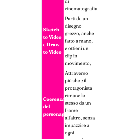
di
cinematografia;
Parti da un
disegno
Sketch
grezzo, anche
to Video
fatto a mano,
e
Draw
e ottieni un
to Video
clip in
movimento;
Attraverso
più shot: il
protagonista
rimane lo
Coerenza
stesso da un
del
frame
personaggio
all'altro, senza
impazzire a
ogni