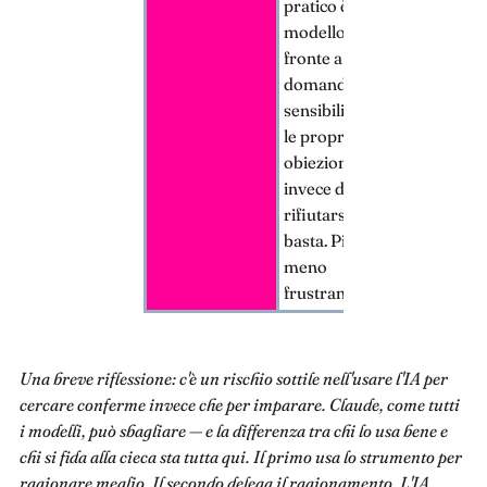
pratico è un
modello che, di
fronte a
domande
sensibili, spiega
le proprie
obiezioni
invece di
rifiutarsi e
basta. Più utile,
meno
frustrante.
Una breve riflessione: c'è un rischio sottile nell'usare l'IA per
cercare conferme invece che per imparare. Claude, come tutti
i modelli, può sbagliare — e la differenza tra chi lo usa bene e
chi si fida alla cieca sta tutta qui. Il primo usa lo strumento per
ragionare meglio. Il secondo delega il ragionamento. L'IA