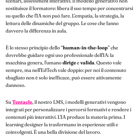
scenari, assessment interattivi. Il modello generativo non
sostituisce il formatore: libera il suo tempo per concentrarsi
su quello che l'IA non può fare. L'empatia, la strategia, la
lettura delle dinamiche del gruppo. Le cose che fanno
davvero la differenza in aula.
È lo stesso principio dello “
human-in-the-loop
” che
dovrebbe guidare ogni uso professionale dell'IA: la
macchina genera, l'umano
dirige
e
valida
. Questo vale
sempre, ma nell'EdTech vale doppio: per noi il contenuto
sbagliato non è solo inefficace, può essere attivamente
dannoso.
Su
Tentacle
, il nostro LMS, i modelli generativi vengono
integrati per personalizzare i percorsi formativi e rendere i
contenuti più interattivi. L'IA produce la materia prima. I
learning designer la trasformano in esperienze utili e
coinvolgenti. È una bella divisione del lavoro.