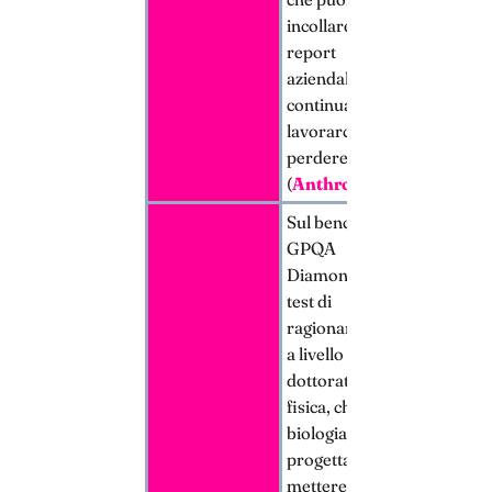
incollare interi
report
aziendali e
continuare a
lavorarci senza
perdere il filo
(
Anthropic
);
Sul benchmark
GPQA
Diamond — un
test di
ragionamento
a livello
dottorato in
fisica, chimica e
biologia,
progettato per
mettere in