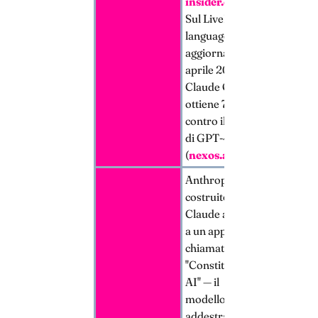
insider.org
).
Sul LiveBench
language test
aggiornato ad
aprile 2025,
Claude Opus 4
ottiene 76.11
contro il 54.55
di GPT-4.1
(
nexos.ai
);
Anthropic ha
costruito
Claude attorno
a un approccio
chiamato
"Constitutional
AI" — il
modello viene
addestrato