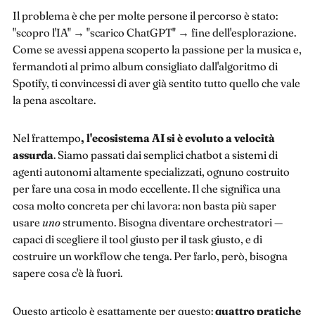
Il problema è che per molte persone il percorso è stato:
"scopro l'IA" → "scarico ChatGPT" → fine dell'esplorazione.
Come se avessi appena scoperto la passione per la musica e,
fermandoti al primo album consigliato dall'algoritmo di
Spotify, ti convincessi di aver già sentito tutto quello che vale
la pena ascoltare.
Nel frattempo
, l'ecosistema AI si è evoluto a velocità
assurda
. Siamo passati dai semplici chatbot a sistemi di
agenti autonomi altamente specializzati, ognuno costruito
per fare una cosa in modo eccellente. Il che significa una
cosa molto concreta per chi lavora: non basta più saper
usare
uno
strumento. Bisogna diventare orchestratori —
capaci di scegliere il tool giusto per il task giusto, e di
costruire un workflow che tenga. Per farlo, però, bisogna
sapere cosa c'è là fuori.
Questo articolo è esattamente per questo:
quattro pratiche