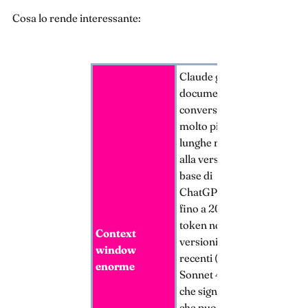
Cosa lo rende interessante:
Claude gestisce
documenti e
conversazioni
molto più
lunghe rispetto
alla versione
base di
ChatGPT —
fino a 200.000
token nelle
Context
versioni più
window
recenti (Claude
enorme
Sonnet 4.6), il
che significa
che puoi