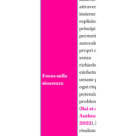
attraverso un
insieme
esplicito di
principi che gli
permette di
autovalutare i
propri output
senza
richiedere
etichette
Focus sulla
umane per
sicurezza
ogni risposta
potenzialmente
problematica
(
Bai et al.,
Anthropic,
2022
). Il
risultato