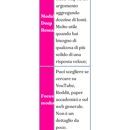
argomento
aggregando
Modalità
dozzine di fonti.
Deep
Molto utile
Research
quando hai
bisogno di
qualcosa di più
solido di una
risposta veloce;
Puoi scegliere se
cercare su
YouTube,
Reddit, paper
Focus
accademici o sul
modes
web generale.
Non è un
dettaglio da
poco.