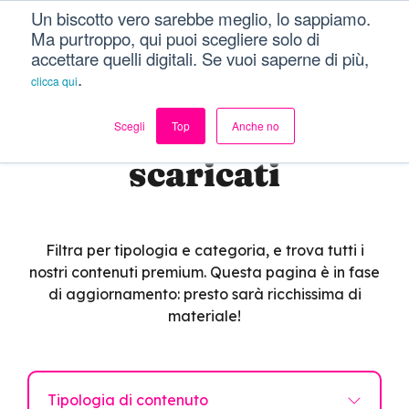
Un biscotto vero sarebbe meglio, lo sappiamo.
Dici Davvero?!
Menu
Ma purtroppo, qui puoi scegliere solo di
accettare quelli digitali. Se vuoi saperne di più,
.
clicca qui
Vogliamo essere
Scegli
Top
Anche no
scaricati
Filtra per tipologia e categoria, e trova tutti i
nostri contenuti premium. Questa pagina è in fase
di aggiornamento: presto sarà ricchissima di
materiale!