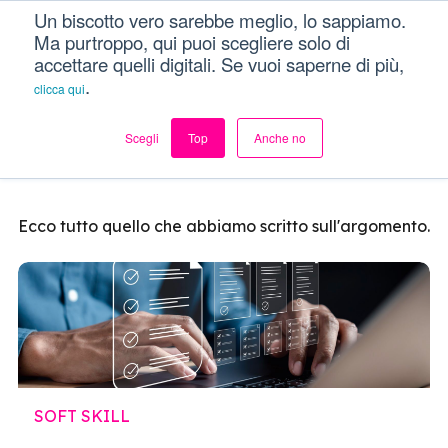
Un biscotto vero sarebbe meglio, lo sappiamo.
Dici Davvero?!
Menu
Ma purtroppo, qui puoi scegliere solo di
accettare quelli digitali. Se vuoi saperne di più,
.
clicca qui
Soft Skill
Scegli
Top
Anche no
Ecco tutto quello che abbiamo scritto sull'argomento.
SOFT SKILL