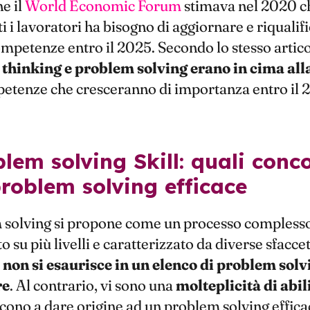
e il
World Economic Forum
stimava nel 2020 che
i i lavoratori ha bisogno di aggiornare e riqualifi
mpetenze entro il 2025. Secondo lo stesso articolo
l thinking e problem solving erano in cima alla
etenze che cresceranno di importanza entro il 
roblem solving efficace
m solving si propone come un processo complesso
o su più livelli e caratterizzato da diverse sfacce
e
non si esaurisce in un elenco di problem solvi
re
. Al contrario, vi sono una
molteplicità di abil
cono a dare origine ad un problem solving effica