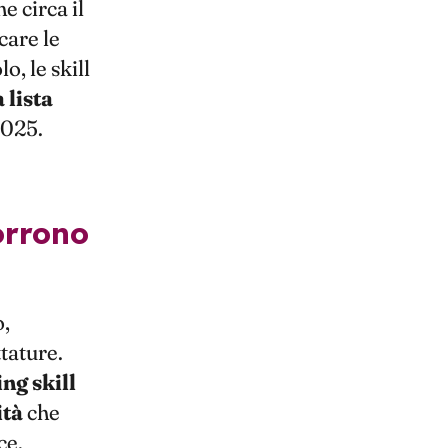
 circa il
care le
, le skill
 lista
2025.
,
ttature.
ng skill
ità
che
ce.