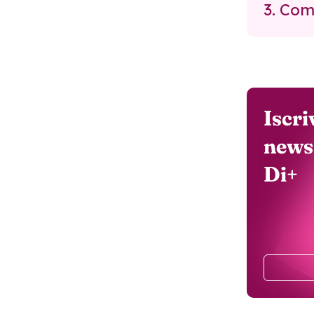
3. Com
Iscri
news
Di+