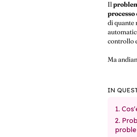
Il
problem
processo
di quante
automatico
controllo 
Ma andiam
IN QUES
1. Cos
2. Pro
proble