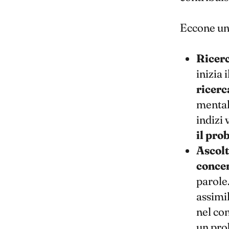
Eccone u
Ricerc
inizia 
ricerc
mentale
indizi
il pro
Ascolt
concen
parole
assimil
nel co
un prob