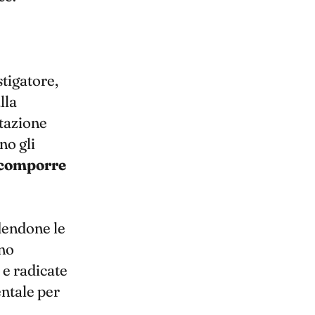
stigatore,
lla
ntazione
no gli
comporre
endone le
ono
 e radicate
entale per