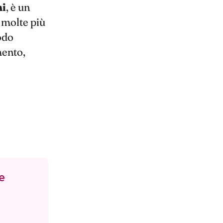
mi
, è un
, molte più
odo
mento,
e