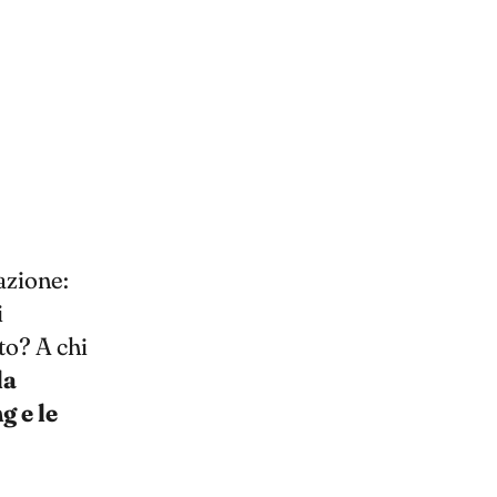
azione:
i
to? A chi
la
g e le