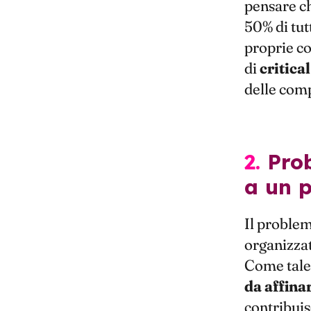
pensare ch
50% di tutt
proprie co
di
critica
delle comp
2. Problem solving Skill: quali concorrono
a un p
Il proble
organizzat
Come tal
da affina
contribuis