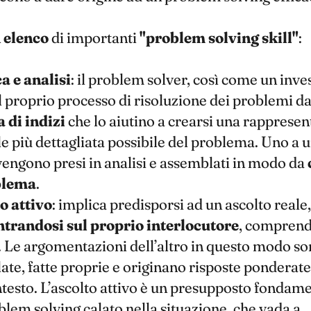
n
elenco
di importanti
"problem solving skill"
:
a e analisi
: il problem solver, così come un inve
il proprio processo di risoluzione dei problemi da
a di indizi
che lo aiutino a crearsi una rapprese
 più dettagliata possibile del problema. Uno a u
 vengono presi in analisi e assemblati in modo da
blema
.
o attivo
: implica predisporsi ad un ascolto reale,
trandosi sul proprio interlocutore
, comprend
. Le argomentazioni dell’altro in questo modo s
ate, fatte proprie e originano risposte ponderate
ntesto. L’ascolto attivo è un presupposto fondam
lem solving calato nella situazione, che vada a