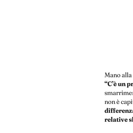
Mano alla 
“C’è un p
smarriment
non è capit
differenza
relative s