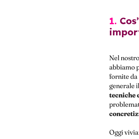
1. Cos’è il problem solving e perché è
impor
Nel nostro
abbiamo pr
fornite da 
generale i
tecniche 
problemati
concretiz
Oggi vivia