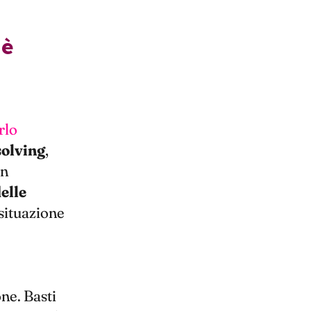
rlo
solving
,
In
elle
 situazione
ne. Basti