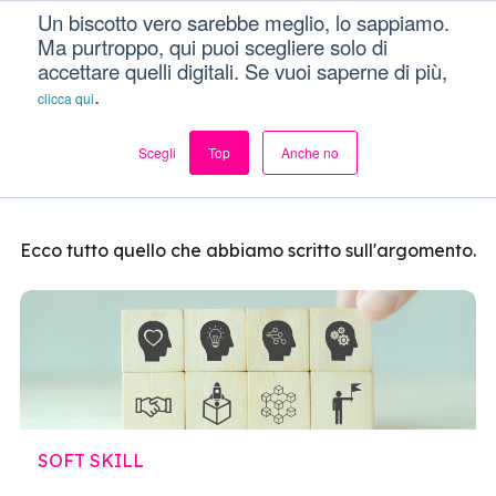
Un biscotto vero sarebbe meglio, lo sappiamo.
Dici Davvero?!
Menu
Ma purtroppo, qui puoi scegliere solo di
accettare quelli digitali. Se vuoi saperne di più,
.
clicca qui
Soft Skill
Scegli
Top
Anche no
Ecco tutto quello che abbiamo scritto sull'argomento.
SOFT SKILL