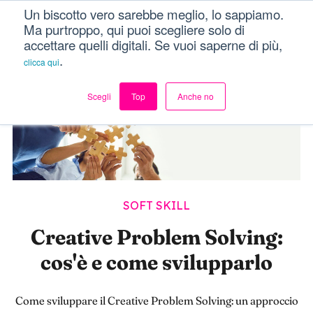
Un biscotto vero sarebbe meglio, lo sappiamo.
Dici Davvero?!
Menu
Ma purtroppo, qui puoi scegliere solo di
accettare quelli digitali. Se vuoi saperne di più,
.
clicca qui
Scegli
Top
Anche no
SOFT SKILL
Creative Problem Solving:
cos'è e come svilupparlo
Come sviluppare il Creative Problem Solving: un approccio