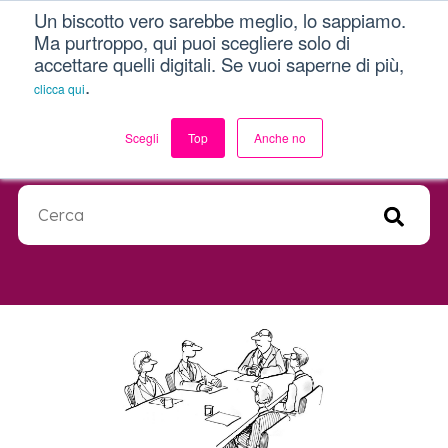
Un biscotto vero sarebbe meglio, lo sappiamo.
Menu
Ma purtroppo, qui puoi scegliere solo di
accettare quelli digitali. Se vuoi saperne di più,
Dici Davvero?!
.
clicca qui
Più di un semplice blog.
Scegli
Top
Anche no
Questo è un campo di ricerca con una funzionalità di suggerimen
Non sono presenti suggerimenti perché il campo di ricerca 