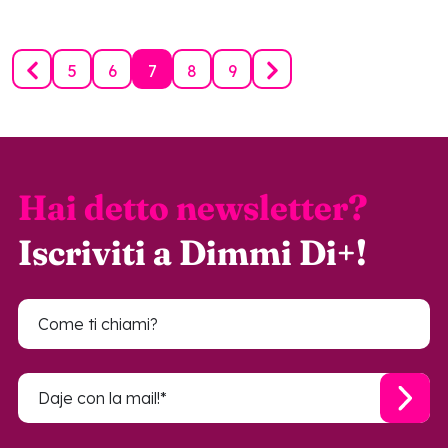
5
6
7
8
9
Hai detto newsletter?
Iscriviti a Dimmi Di+!