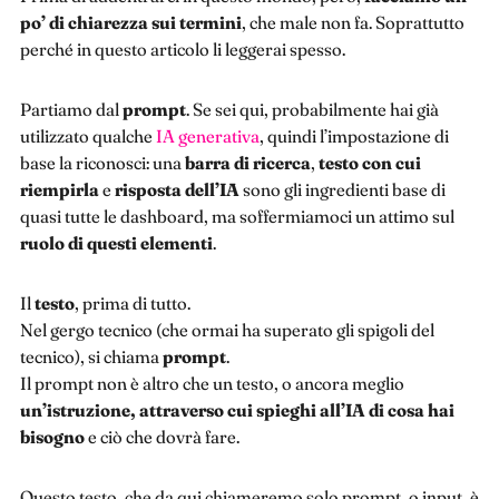
po’ di chiarezza sui termini
, che male non fa. Soprattutto
perché in questo articolo li leggerai spesso.
Partiamo dal
prompt
. Se sei qui, probabilmente hai già
utilizzato qualche
IA generativa
, quindi l’impostazione di
base la riconosci: una
barra di ricerca
,
testo con cui
riempirla
e
risposta dell’IA
sono gli ingredienti base di
quasi tutte le dashboard, ma soffermiamoci un attimo sul
ruolo di questi elementi
.
Il
testo
, prima di tutto.
Nel gergo tecnico (che ormai ha superato gli spigoli del
tecnico), si chiama
prompt
.
Il prompt non è altro che un testo, o ancora meglio
un’istruzione, attraverso cui spieghi all’IA di cosa hai
bisogno
e ciò che dovrà fare.
Questo testo, che da qui chiameremo solo prompt, o input, è