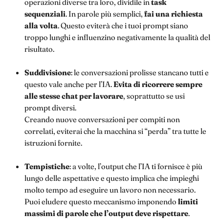
operazioni diverse tra loro, dividile in
task
sequenziali
. In parole più semplici,
fai una richiesta
alla volta
. Questo eviterà che i tuoi prompt siano
troppo lunghi e influenzino negativamente la qualità del
risultato.
Suddivisione
: le conversazioni prolisse stancano tutti e
questo vale anche per l’IA.
Evita di ricorrere sempre
alle stesse chat per lavorare
, soprattutto se usi
prompt diversi.
Creando nuove conversazioni per compiti non
correlati, eviterai che la macchina si “perda” tra tutte le
istruzioni fornite.
Tempistiche
: a volte, l’output che l’IA ti fornisce è più
lungo delle aspettative e questo implica che impieghi
molto tempo ad eseguire un lavoro non necessario.
Puoi eludere questo meccanismo imponendo
limiti
massimi di parole che l’output deve rispettare
.