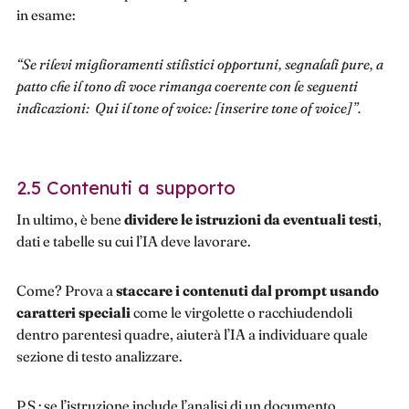
in esame:
“Se rilevi miglioramenti stilistici opportuni, segnalali pure, a
patto che il tono di voce rimanga coerente con le seguenti
indicazioni: Qui il tone of voice: [inserire tone of voice]”.
2.5 Contenuti a supporto
In ultimo, è bene
dividere le istruzioni da eventuali testi
,
dati e tabelle su cui l’IA deve lavorare.
Come? Prova a
staccare i contenuti dal prompt usando
caratteri speciali
come le virgolette o racchiudendoli
dentro parentesi quadre, aiuterà l’IA a individuare quale
sezione di testo analizzare.
P.S.: se l’istruzione include l’analisi di un documento,