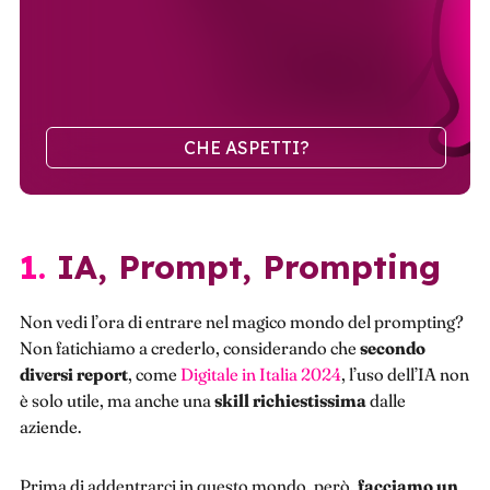
CHE ASPETTI?
1. IA, Prompt, Prompting
Non vedi l’ora di entrare nel magico mondo del prompting?
Non fatichiamo a crederlo, considerando che
secondo
diversi report
, come
Digitale in Italia 2024
, l’uso dell’IA non
è solo utile, ma anche una
skill
richiestissima
dalle
aziende.
Prima di addentrarci in questo mondo, però,
facciamo un