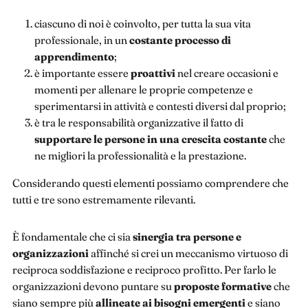
ciascuno di noi è coinvolto, per tutta la sua vita
professionale, in un
costante processo di
apprendimento
;
è importante essere
proattivi
nel creare occasioni e
momenti per allenare le proprie competenze e
sperimentarsi in attività e contesti diversi dal proprio;
è tra le responsabilità organizzative il fatto di
supportare le persone in una crescita costante
che
ne migliori la professionalità e la prestazione.
Considerando questi elementi possiamo comprendere che
tutti e tre sono estremamente rilevanti.
È fondamentale che ci sia
sinergia tra persone e
organizzazioni
affinché si crei un meccanismo virtuoso di
reciproca soddisfazione e reciproco profitto. Per farlo le
organizzazioni devono puntare su
proposte formative
che
siano sempre più
allineate ai bisogni emergenti
e siano