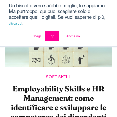
Un biscotto vero sarebbe meglio, lo sappiamo.
Dici Davvero?!
Menu
Ma purtroppo, qui puoi scegliere solo di
accettare quelli digitali. Se vuoi saperne di più,
.
clicca qui
Scegli
Top
Anche no
SOFT SKILL
Employability Skills e HR
Management: come
identificare e sviluppare le
competenze dei dipendenti