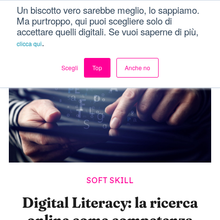
Un biscotto vero sarebbe meglio, lo sappiamo.
Dici Davvero?!
Menu
Ma purtroppo, qui puoi scegliere solo di
accettare quelli digitali. Se vuoi saperne di più,
.
clicca qui
Scegli
Top
Anche no
SOFT SKILL
Digital Literacy: la ricerca