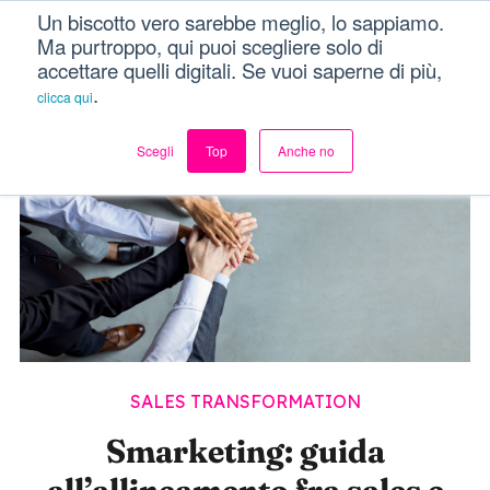
Un biscotto vero sarebbe meglio, lo sappiamo.
Dici Davvero?!
Menu
Ma purtroppo, qui puoi scegliere solo di
accettare quelli digitali. Se vuoi saperne di più,
.
clicca qui
Scegli
Top
Anche no
SALES TRANSFORMATION
Smarketing: guida