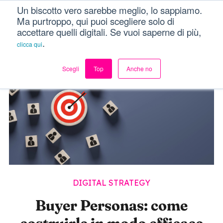
Un biscotto vero sarebbe meglio, lo sappiamo.
Dici Davvero?!
Menu
Ma purtroppo, qui puoi scegliere solo di
accettare quelli digitali. Se vuoi saperne di più,
.
clicca qui
Scegli
Top
Anche no
DIGITAL STRATEGY
Buyer Personas: come