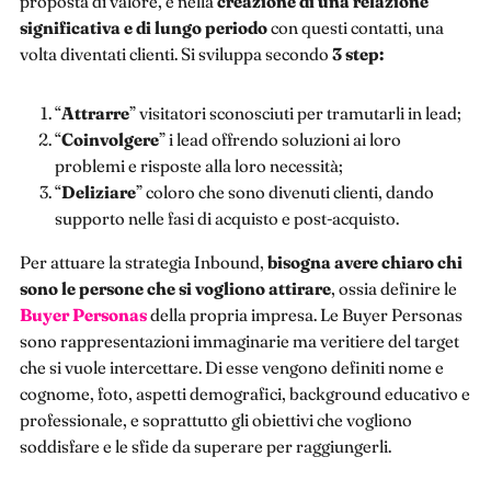
proposta di valore, e nella
creazione di una relazione
significativa e di lungo periodo
con questi contatti, una
volta diventati clienti. Si sviluppa secondo
3 step:
“
Attrarre
” visitatori sconosciuti per tramutarli in lead;
“
Coinvolgere
” i lead offrendo soluzioni ai loro
problemi e risposte alla loro necessità;
“
Deliziare
” coloro che sono divenuti clienti, dando
supporto nelle fasi di acquisto e post-acquisto.
Per attuare la strategia Inbound,
bisogna avere chiaro chi
sono le persone che si vogliono attirare
, ossia definire le
Buyer Personas
della propria impresa. Le Buyer Personas
sono rappresentazioni immaginarie ma veritiere del target
che si vuole intercettare. Di esse vengono definiti nome e
cognome, foto, aspetti demografici, background educativo e
professionale, e soprattutto gli obiettivi che vogliono
soddisfare e le sfide da superare per raggiungerli.