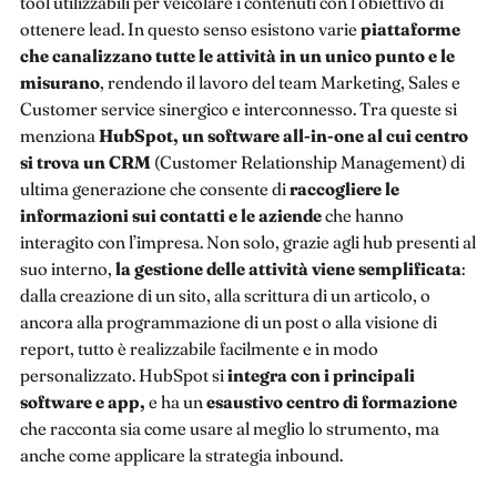
tool utilizzabili per veicolare i contenuti con l’obiettivo di
ottenere lead. In questo senso esistono varie
piattaforme
che canalizzano tutte le attività in un unico punto e le
misurano
, rendendo il lavoro del team Marketing, Sales e
Customer service sinergico e interconnesso. Tra queste si
menziona
HubSpot,
un software all-in-one al cui centro
si trova un CRM
(Customer Relationship Management) di
ultima generazione che consente di
raccogliere le
informazioni sui contatti e le aziende
che hanno
interagito con l’impresa. Non solo, grazie agli hub presenti al
suo interno,
la gestione delle attività viene semplificata
:
dalla creazione di un sito, alla scrittura di un articolo, o
ancora alla programmazione di un post o alla visione di
report, tutto è realizzabile facilmente e in modo
personalizzato. HubSpot si
integra con i principali
software e app,
e ha un
esaustivo centro di formazione
che racconta sia come usare al meglio lo strumento, ma
anche come applicare la strategia inbound.