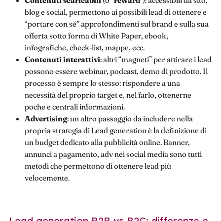
Contenuti scaricabili
(o “
reward
"): accessibili da sito,
blog e social, permettono ai possibili lead di ottenere e
“portare con sé” approfondimenti sul brand e sulla sua
offerta sotto forma di White Paper, ebook,
infografiche, check-list, mappe, ecc.
Contenuti interattivi
: altri “magneti” per attirare i lead
possono essere webinar, podcast, demo di prodotto. Il
processo è sempre lo stesso: rispondere a una
necessità del proprio target e, nel farlo, ottenerne
poche e centrali informazioni.
Advertising
: un altro passaggio da includere nella
propria strategia di Lead generation è la definizione di
un budget dedicato alla pubblicità online. Banner,
annunci a pagamento, adv nei social media sono tutti
metodi che permettono di ottenere lead più
velocemente.
Lead generation B2B vs B2C: differenze e