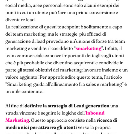
social media, aree personali sono solo alcuni esempi dei
punti in cui un utente può fare una prima conversione e
diventare lead.
La realizzazione di questi touchpoint è solitamente a capo
del team marketing, ma le strategie più efficaci di
generazione di lead prevedono un’unione di forze tra team
marketing e vendite: il cosiddetto “
smarketing
”. Infatti, il
team commerciale conosce importanti dettagli sugli utenti
che è più probabile che diventino acquirenti e condivide in
parte gli stessi obiettivi del marketing: lavorare insieme è un
valore aggiunto! Per approfondire questo tema, l’articolo
“Smarketing: guida all’allineamento fra sales e marketing” è
un utile contenuto.
Al fine di
definire la strategia di Lead generation
una
strada vincente è seguire le logiche dell’
Inbound
Marketing
. Questo approccio consiste nella
ricerca di
modi unici per attrarre gli utenti
verso la propria