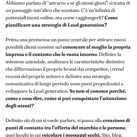
Abbiamo parlato di “attrarre a sé gli utenti giusti”: si tratta di
un passaggio tutt’altro che scontato. C’è un’infinità di
potenziali utenti online, ma come raggiungerli?
Come
pianificare una strategia di Lead generation?
Prima una premessa: un passo centrale per attirare nuovi
possibili clienti consiste nel
conoscere al meglio la propria
impresa e il contesto che le ruota intorno
. Definire la
missione aziendale, analizzare le caratteristiche distintive
che differenziano il proprio brand dai competitor, i trend
recenti del proprio settore e definire una strategia
comunicativa di lungo periodo sono passi propedeutici a
sviluppare la Lead generation.
Se non si conosce perché,
come e cosa dire, come si può conquistare l’attenzione
degli utenti?
Definito ciò di cui si vuole parlare, si passa alla
creazione di
punti di contatto tra l’offerta del marchio e le persone
,
quei luoghi in cui
veicolare i messaggi scelti.
Sito, blog,