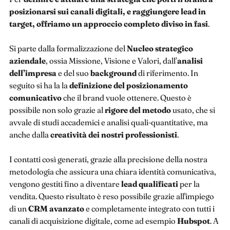
posizionarsi sui canali digitali, e raggiungere lead in
target, offriamo un approccio completo diviso in fasi
.
Si parte dalla formalizzazione del
Nucleo strategico
aziendale
, ossia Missione, Visione e Valori, dall’
analisi
dell’impresa
e del suo
background
di riferimento. In
seguito si ha la la
definizione del posizionamento
comunicativo
che il brand vuole ottenere. Questo è
possibile non solo grazie al
rigore del metodo
usato, che si
avvale di studi accademici e analisi quali-quantitative, ma
anche dalla
creatività dei nostri professionisti
.
I contatti così generati, grazie alla precisione della nostra
metodologia che assicura una chiara identità comunicativa,
vengono gestiti fino a diventare
lead qualificati
per la
vendita. Questo risultato è reso possibile grazie all'impiego
di un
CRM avanzato
e completamente integrato con tutti i
canali di acquisizione digitale, come ad esempio
Hubspot
. A