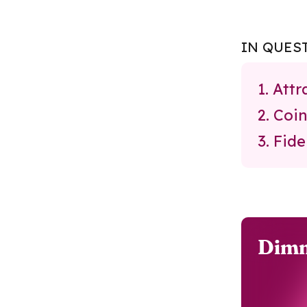
IN QUES
1. Attr
2. Coi
3. Fide
Dimm