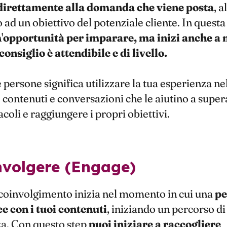
 direttamente alla domanda che viene posta
, a
o ad un obiettivo del potenziale cliente. In questa
'
opportunità per imparare, ma inizi anche a
 consiglio è attendibile e di livello.
e persone significa utilizzare la tua esperienza ne
 contenuti e conversazioni che le aiutino a super
acoli e raggiungere i propri obiettivi.
oinvolgere (Engage)
 coinvolgimento inizia nel momento in cui una
pe
e con i tuoi contenuti
, iniziando un percorso di
a. Con questo step
puoi iniziare a raccogliere