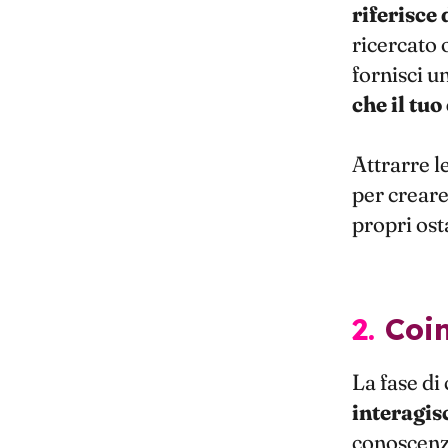
riferisce
ricercato 
fornisci un
che il tuo
Attrarre l
per creare
propri ost
2. C
La fase di
interagisc
conoscenz