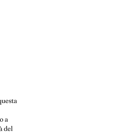
questa
o a
à del