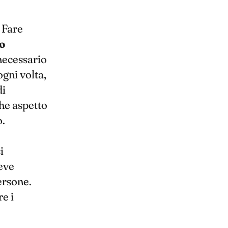
 Fare
o
 necessario
gni volta,
di
che aspetto
.
si
eve
ersone.
e i