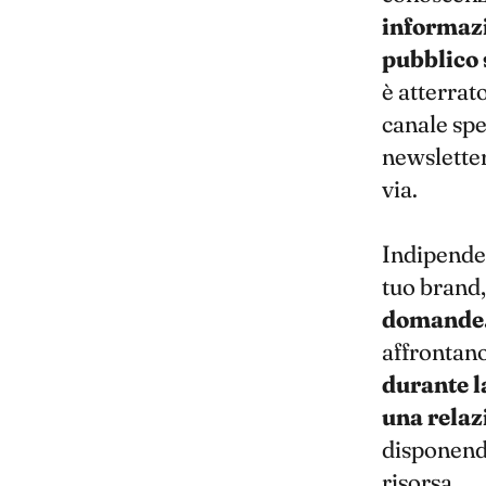
informazi
pubblico 
è atterrato
canale spec
newsletter
via.
Indipenden
tuo brand
domande. 
affrontano 
durante l
una relaz
disponendo
risorsa.