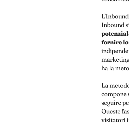
L’Inbound 
Inbound s
potenzial
fornire l
indipenden
marketing,
ha la meto
La metodo
compone so
seguire pe
Queste fas
visitatori i