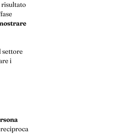
l risultato
 fase
 mostrare
l settore
are i
rsona
 reciproca