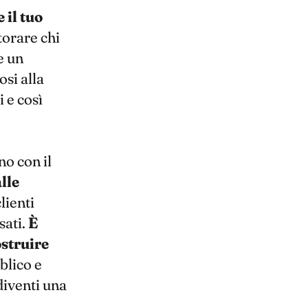
 il tuo
torare chi
e un
osi alla
 e così
o con il
lle
lienti
sati.
È
ostruire
blico e
diventi una