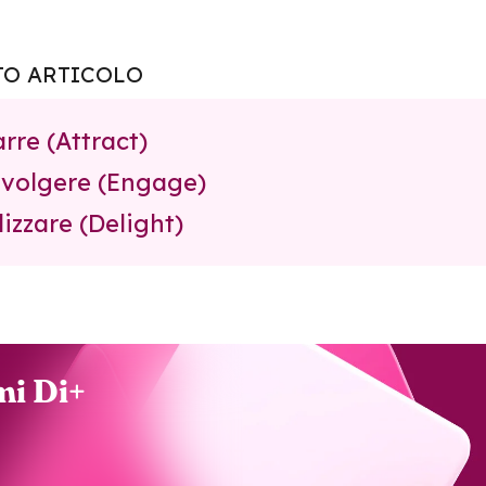
TO ARTICOLO
arre (Attract)
nvolgere (Engage)
lizzare (Delight)
i Di+