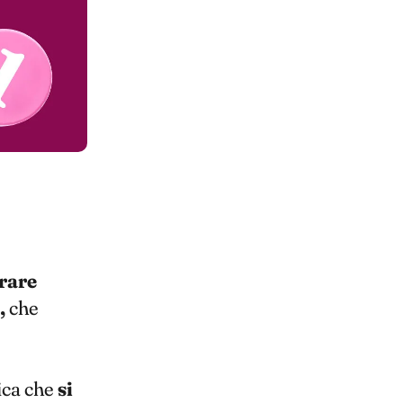
irare
,
che
fica che
si