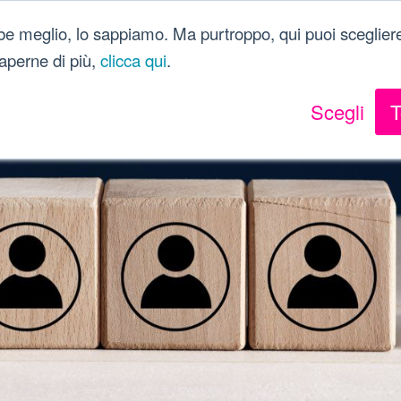
Dici Davvero?!
be meglio, lo sappiamo. Ma purtroppo, qui puoi scegliere
 saperne di più,
clicca qui
.
Scegli
T