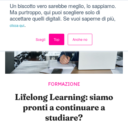
Un biscotto vero sarebbe meglio, lo sappiamo.
Dici Davvero?!
Menu
Ma purtroppo, qui puoi scegliere solo di
accettare quelli digitali. Se vuoi saperne di più,
.
clicca qui
Scegli
Top
Anche no
FORMAZIONE
Lifelong Learning: siamo
pronti a continuare a
studiare?