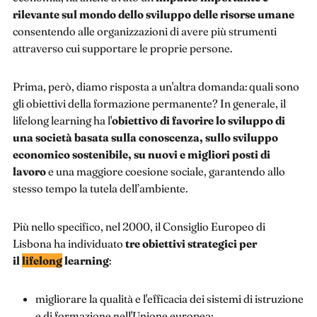
rilevante sul mondo dello sviluppo delle risorse umane
consentendo alle organizzazioni di avere più strumenti
attraverso cui supportare le proprie persone.
Prima, però, diamo risposta a un'altra domanda: quali sono
gli obiettivi della formazione permanente? In generale, il
lifelong learning ha l'
obiettivo di favorire lo sviluppo di
una società basata sulla conoscenza, sullo sviluppo
economico sostenibile, su nuovi e migliori posti di
lavoro
e una maggiore coesione sociale, garantendo allo
stesso tempo la tutela dell’ambiente.
Più nello specifico, nel 2000, il Consiglio Europeo di
Lisbona ha individuato
tre obiettivi strategici per
il
lifelong
learning
:
migliorare la qualità e l'efficacia dei sistemi di istruzione
e di formazione nell'Unione europea;