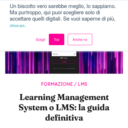
Un biscotto vero sarebbe meglio, lo sappiamo.
Dici Davvero?!
Menu
Ma purtroppo, qui puoi scegliere solo di
accettare quelli digitali. Se vuoi saperne di più,
.
clicca qui
Scegli
Top
Anche no
FORMAZIONE
/
LMS
Learning Management
System o LMS: la guida
definitiva