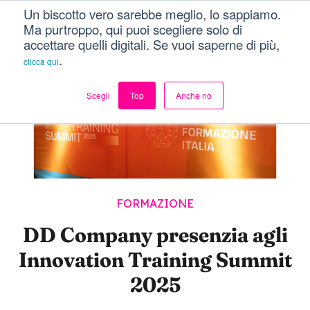
Un biscotto vero sarebbe meglio, lo sappiamo.
Dici Davvero?!
Menu
Ma purtroppo, qui puoi scegliere solo di
accettare quelli digitali. Se vuoi saperne di più,
.
clicca qui
Scegli
Top
Anche no
FORMAZIONE
DD Company presenzia agli
Innovation Training Summit
2025