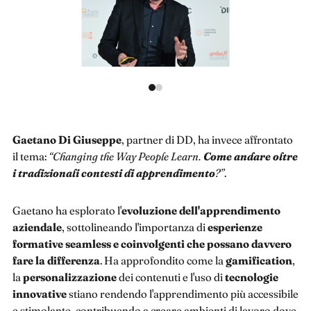
Gaetano Di Giuseppe
, partner di DD, ha invece affrontato
il tema:
“Changing the Way People Learn.
Come andare oltre
i tradizionali contesti di apprendimento
?”
.
Gaetano ha esplorato l'
evoluzione dell'apprendimento
aziendale
, sottolineando l'importanza di
esperienze
formative seamless e coinvolgenti che possano davvero
fare la differenza
. Ha approfondito come la
gamification
,
la
personalizzazione
dei contenuti e l'uso di
tecnologie
innovative
stiano rendendo l'apprendimento più accessibile
e stimolante, contribuendo a creare ambienti di lavoro dove