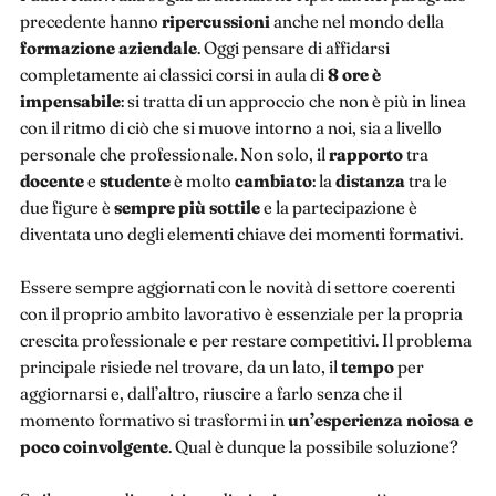
precedente hanno
ripercussioni
anche nel mondo della
formazione
aziendale
. Oggi pensare di affidarsi
completamente ai classici corsi in aula di
8 ore è
impensabile
: si tratta di un approccio che non è più in linea
con il ritmo di ciò che si muove intorno a noi, sia a livello
personale che professionale. Non solo, il
rapporto
tra
docente
e
studente
è molto
cambiato
: la
distanza
tra le
due figure è
sempre più sottile
e la partecipazione è
diventata uno degli elementi chiave dei momenti formativi.
Essere sempre aggiornati con le novità di settore coerenti
con il proprio ambito lavorativo è essenziale per la propria
crescita professionale e per restare competitivi. Il problema
principale risiede nel trovare, da un lato, il
tempo
per
aggiornarsi e, dall’altro, riuscire a farlo senza che il
momento formativo si trasformi in
un’esperienza noiosa e
poco coinvolgente
. Qual è dunque la possibile soluzione?