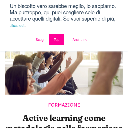
Un biscotto vero sarebbe meglio, lo sappiamo.
Dici Davvero?!
Menu
Ma purtroppo, qui puoi scegliere solo di
accettare quelli digitali. Se vuoi saperne di più,
.
clicca qui
Scegli
Top
Anche no
FORMAZIONE
Active learning come