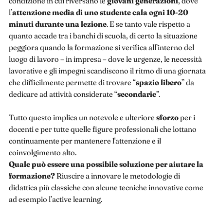
condizione in cui riversano le
giovani
generazioni
, dove
l’
attenzione media di uno studente cala ogni 10-20
minuti durante una lezione
. E se tanto vale rispetto a
quanto accade tra i banchi di scuola, di certo la situazione
peggiora quando la formazione si verifica all’interno del
luogo di lavoro – in impresa – dove le urgenze, le necessità
lavorative e gli impegni scandiscono il ritmo di una giornata
che difficilmente permette di trovare “
spazio libero
” da
dedicare ad attività considerate “
secondarie
”.
Tutto questo implica un notevole e ulteriore
sforzo
per i
docenti e per tutte quelle figure professionali che lottano
continuamente per mantenere l'attenzione e il
coinvolgimento alto.
Quale può essere una possibile soluzione per aiutare la
formazione?
Riuscire a innovare le metodologie di
didattica più classiche con alcune tecniche innovative come
ad esempio l’active learning.