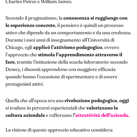
Charles Peirce e William James.
Secondo il pragmatismo, la
conoscenza si raggiunge con
le esperienze concrete
, il pensiero è quindi un processo
attivo che dipende da un comportamento e da una credenza.
Durante i suoi anni di insegnamento all’Università di
Chicago, egli
applicò l’attivismo pedagogico
, ovvero
l’approccio che
stimola l’apprendimento attraverso il
fare
, tramite l’istituzione della scuola-laboratorio: secondo
Dewey, i discenti apprendono con maggiore efficacia
quando hanno l’occasione di sperimentare e di essere
protagonisti attivi.
Quella che all’epoca era una
rivoluzione pedagogica
,
oggi
si traduce in percorsi esperienziali che
valorizzano la
cultura aziendale
e rafforzano l
’
attrattività dell'azienda.
La visione di questo approccio educativo considera: