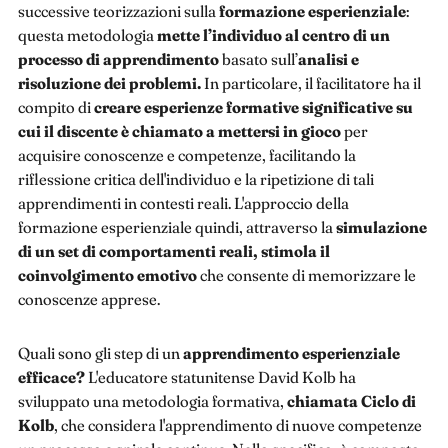
successive teorizzazioni sulla
formazione esperienziale
:
questa metodologia
mette l’individuo al centro di un
processo di apprendimento
basato sull’
analisi e
risoluzione dei problemi.
In particolare, il facilitatore ha il
compito di
creare esperienze formative significative su
cui il discente è chiamato a mettersi in gioco
per
acquisire conoscenze e competenze, facilitando la
riflessione critica dell'individuo e la ripetizione di tali
apprendimenti in contesti reali. L'approccio della
formazione esperienziale quindi, attraverso la
simulazione
di un set di comportamenti reali, stimola il
coinvolgimento emotivo
che consente di memorizzare le
conoscenze apprese.
Quali sono gli step di un
apprendimento esperienziale
efficace?
L'educatore statunitense David Kolb ha
sviluppato una metodologia formativa,
chiamata Ciclo di
Kolb
, che considera l'apprendimento di nuove competenze