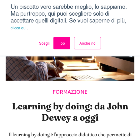
Un biscotto vero sarebbe meglio, lo sappiamo.
Dici Davvero?!
Menu
Ma purtroppo, qui puoi scegliere solo di
accettare quelli digitali. Se vuoi saperne di più,
.
clicca qui
Scegli
Top
Anche no
FORMAZIONE
Learning by doing: da John
Dewey a oggi
Il learning by doing è l'approccio didattico che permette di