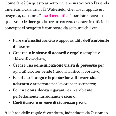
Come fare? Su questo aspetto ci viene in soccorso l’azienda
americana Cushman & Wakefield, che ha sviluppato un
progetto, dal nome “
The 6 feet office
”, per informare su
quali sono le linee guida per un corretto rientro in ufficio. Il
concept del progetto è composto da sei punti chiave:
Fare
un’analisi
concisa e approfondita
dell’ambiente
di lavoro
;
Creare un
insieme
di accordi e regole
semplici e
chiare di condotta;
Creare una
comunicazione visiva di percorso
per
ogni ufficio, per rende fluido il traffico lavorativo;
Far si che il
luogo
e la
postazione
di lavoro
sia
adattata
e attrezzata per lavorare in sicurezza;
Fornire
consulenza
e garantire un ambiente
perfettamente funzionante e sicuro;
Certificare le misure di sicurezza prese
.
Alla base delle regole di condotta, individuate da Cushman