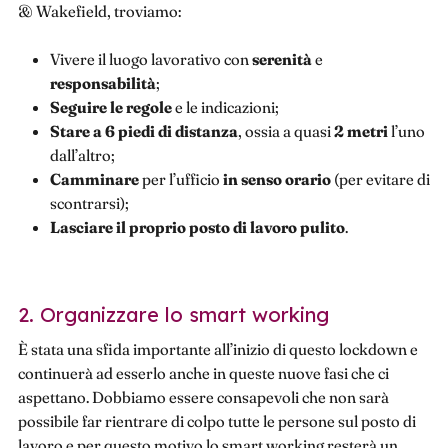
& Wakefield, troviamo:
Vivere il luogo lavorativo con
serenità
e
responsabilità
;
Seguire le regole
e le indicazioni;
Stare a 6 piedi di distanza
, ossia a quasi
2 metri
l’uno
dall’altro;
Camminare
per l’ufficio
in senso orario
(per evitare di
scontrarsi);
Lasciare il proprio posto di lavoro pulito
.
2. Organizzare lo smart working
È stata una sfida importante all’inizio di questo lockdown e
continuerà ad esserlo anche in queste nuove fasi che ci
aspettano. Dobbiamo essere consapevoli che non sarà
possibile far rientrare di colpo tutte le persone sul posto di
lavoro e per questo motivo lo smart working resterà un