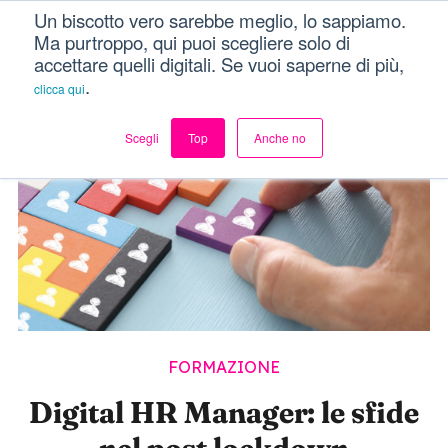
Un biscotto vero sarebbe meglio, lo sappiamo.
Dici Davvero?!
Menu
Ma purtroppo, qui puoi scegliere solo di
accettare quelli digitali. Se vuoi saperne di più,
.
clicca qui
Scegli
Top
Anche no
FORMAZIONE
Digital HR Manager: le sfide