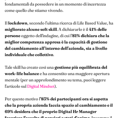
fondamentali da possedere in un momento di incertezza
come quello che stiamo vivendo.
Il
lockdown
, secondo l’ultima ricerca di Life Based Value, ha
migliorato alcune soft skill
. A dichiararlo è il
41% delle
persone
oggetto dell'indagine, di cui l’
81% dichiara che la
miglior competenza appresa è la capacità di gestione
del cambiamento all’interno dell'azienda, sia a livello
individuale che collettivo
.
Tale skill ha creato così una
gestione più equilibrata del
work-life balance
e ha consentito una maggiore apertura
mentale (per un approfondimento su tema, puoi leggere
l'articolo sul
Digital Mindset
).
Per questo motivo l
’83% dei partecipanti ora si aspetta
che la propria azienda faccia spazio al cambiamento e il
69% desidera che il proprio Digital Hr Manager
favorisca l'ascolto di pensieri e stati d’animo
. Insomma il