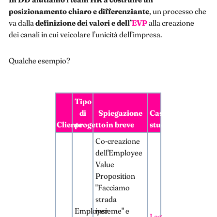
posizionamento chiaro e differenziante
, un processo che
va dalla
definizione dei valori e dell’
EVP
alla creazione
dei canali in cui veicolare l’unicità dell’impresa.
Qualche esempio?
Tipo
di
Spiegazione
Caso
Cliente
progetto
in breve
studio
Co-creazione
dell'Employee
Value
Proposition
"Facciamo
strada
Employer
insieme" e
Leggi