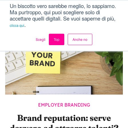
Un biscotto vero sarebbe meglio, lo sappiamo.
Dici Davvero?!
Menu
Ma purtroppo, qui puoi scegliere solo di
accettare quelli digitali. Se vuoi saperne di più,
.
clicca qui
Scegli
Top
Anche no
EMPLOYER BRANDING
Brand reputation: serve