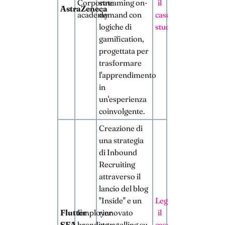
Corporate
streaming on-
il
AstraZeneca
academy
demand con
caso
logiche di
studio
gamification,
progettata per
trasformare
l'apprendimento
in
un'esperienza
coinvolgente.
Creazione di
una strategia
di Inbound
Recruiting
attraverso il
lancio del blog
"Inside" e un
Leggi
Flutter
Employer
rinnovato
il
SEA
branding
storytelling su
caso