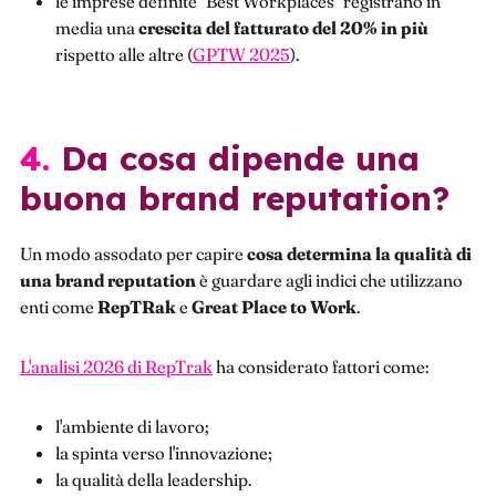
le imprese definite "Best Workplaces" registrano in
media una
crescita del fatturato del 20% in più
rispetto alle altre (
GPTW 2025
).
4. Da cosa dipende una
buona brand reputation?
Un modo assodato per capire
cosa determina la qualità di
una brand reputation
è guardare agli indici che utilizzano
enti come
RepTRak
e
Great Place to Work
.
L'analisi 2026 di RepTrak
ha considerato fattori come:
l'ambiente di lavoro;
la spinta verso l'innovazione;
la qualità della leadership.