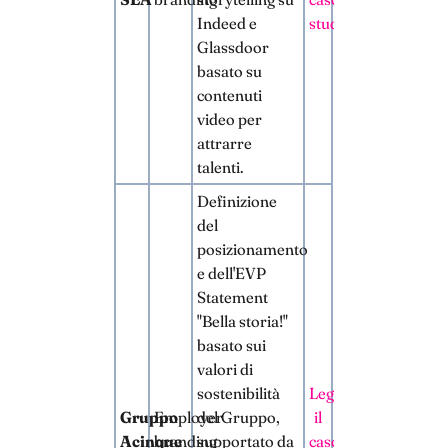
Indeed e
studio
Glassdoor
basato su
contenuti
video per
attrarre
talenti.
Definizione
del
posizionamento
e dell'EVP
Statement
"Bella storia!"
basato sui
valori di
sostenibilità
Leggi
Gruppo
Employer
del Gruppo,
il
Acinque
branding
supportato da
caso