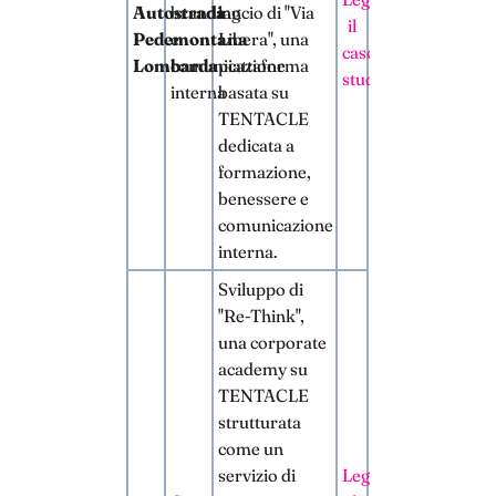
Autostrada
branding
lancio di "Via
il
Pedemontana
e
Libera", una
caso
Lombarda
comunicazione
piattaforma
studio
interna
basata su
TENTACLE
dedicata a
formazione,
benessere e
comunicazione
interna.
Sviluppo di
"Re-Think",
una corporate
academy su
TENTACLE
strutturata
come un
servizio di
Leggi