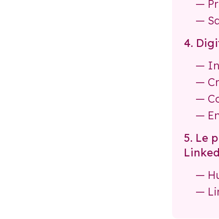
— Pr
— Sa
4. Digi
— In
— Cr
— Co
— En
5. Le 
Linke
— H
— Li