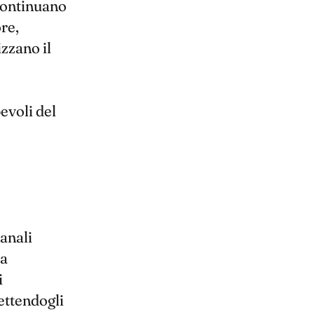
 continuano
re,
zzano il
evoli del
 canali
 a
i
ettendogli