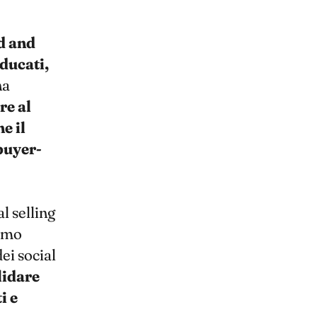
d and
ducati,
na
re al
e il
buyer-
al selling
iamo
ei social
lidare
i e