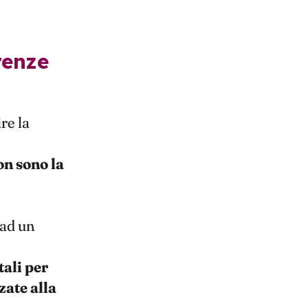
re la
on sono la
ad un
tali per
zate alla