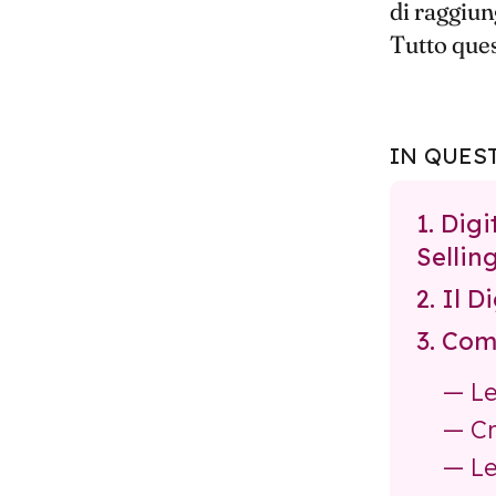
di raggiun
Tutto ques
IN QUES
1. Digi
Sellin
2. Il D
3. Com
— Le
— Cr
— Le