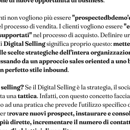
ne di nuove opportunità di business
.
enti non vogliono più essere
"prospectedbdemo'
l processo di vendita. I clienti vogliono essere
"e
 supportati"
nel processo di acquisto. Definire u
di
Digital Selling
significa proprio questo:
mette
le scelte strategiche dell'intera organizzazion
assando da un approccio sales oriented a uno 
in perfetto stile inbound
.
l selling?
Se il Digital Selling è la strategia, il soci
ta una
tattica
. Infatti, con questo concetto facc
o ad una pratica che prevede l'utilizzo specifico d
er t
rovare nuovi prospect, instaurare e conso
più dirette, incrementare il numero di contatt