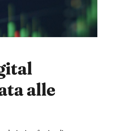
gital
ta alle