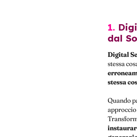
1. Digital Selling: le principali differenze
dal So
Digital S
stessa cos
erroneame
stessa co
Quando pa
approccio 
Transform
instaurare