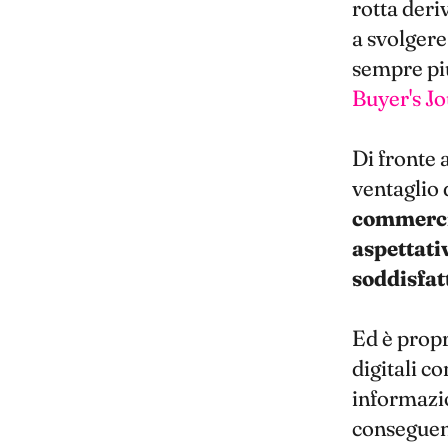
rotta deri
a svolgere
sempre più
Buyer's J
Di fronte 
ventaglio 
commercia
aspettati
soddisfat
Ed è propr
digitali c
informazio
conseguenz