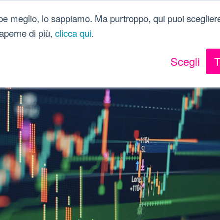
Dici Davvero?!
be meglio, lo sappiamo. Ma purtroppo, qui puoi scegliere
 saperne di più,
clicca qui
.
Scegli
T