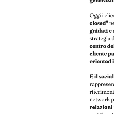
generazio
Oggi i cli
closed"
ne
guidati e
strategia 
centro del
cliente p
oriented 
E il socia
rappresen
riferiment
network p
relazioni 