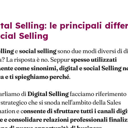
cial Selling
elling
e
social
selling
sono due modi diversi di di
a? La risposta è no. Seppur
spesso utilizzati
nte come sinonimi, digital e social Selling n
sa e ti spieghiamo perché
.
rliamo di
Digital
Selling
facciamo riferimento 
strategico che si snoda nell'ambito della Sales
ation e c
onsente di sfruttare tutti i canali digi
 e consolidare relazioni professionali finaliz