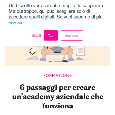
Un biscotto vero sarebbe meglio, lo sappiamo.
Dici Davvero?!
Menu
Ma purtroppo, qui puoi scegliere solo di
accettare quelli digitali. Se vuoi saperne di più,
.
clicca qui
Scegli
Top
Anche no
FORMAZIONE
6 passaggi per creare
un'academy aziendale che
funziona