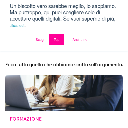
Un biscotto vero sarebbe meglio, lo sappiamo.
Dici Davvero?!
Menu
Ma purtroppo, qui puoi scegliere solo di
accettare quelli digitali. Se vuoi saperne di più,
.
clicca qui
Formazione
Scegli
Top
Anche no
Ecco tutto quello che abbiamo scritto sull'argomento.
FORMAZIONE