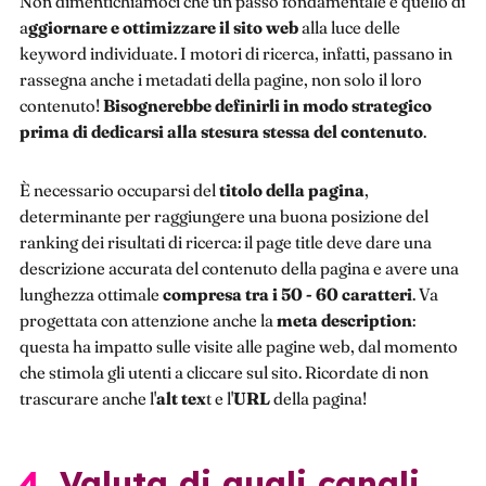
Non dimentichiamoci che un passo fondamentale è quello di
a
ggiornare e ottimizzare il sito web
alla luce delle
keyword individuate. I motori di ricerca, infatti, passano in
rassegna anche i metadati della pagine, non solo il loro
contenuto!
Bisognerebbe definirli in modo strategico
prima di dedicarsi alla stesura stessa del contenuto
.
È necessario occuparsi del
titolo della pagina
,
determinante per raggiungere una buona posizione del
ranking dei risultati di ricerca: il page title deve dare una
descrizione accurata del contenuto della pagina e avere una
lunghezza ottimale
compresa tra i 50 - 60 caratteri
. Va
progettata con attenzione anche la
meta description
:
questa ha impatto sulle visite alle pagine web, dal momento
che stimola gli utenti a cliccare sul sito. Ricordate di non
trascurare anche l'
alt tex
t e l'
URL
della pagina!
4. Valuta di quali canali