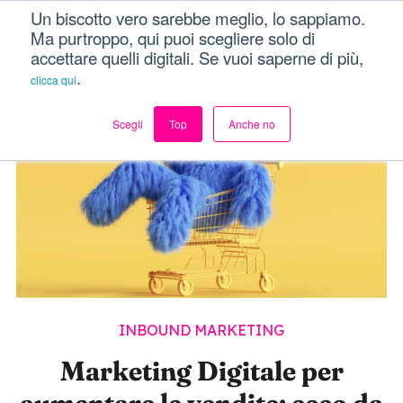
Un biscotto vero sarebbe meglio, lo sappiamo.
Dici Davvero?!
Menu
Ma purtroppo, qui puoi scegliere solo di
accettare quelli digitali. Se vuoi saperne di più,
.
clicca qui
Scegli
Top
Anche no
INBOUND MARKETING
Marketing Digitale per