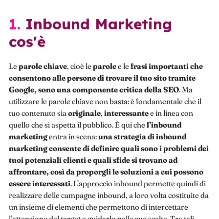
1. Inbound Marketing
cos'è
Le
parole
chiave
, cioè le
parole
e le
frasi
importanti che
consentono alle persone di trovare il tuo sito tramite
Google, sono una componente critica della SEO
. Ma
utilizzare le parole chiave non basta: è fondamentale che il
tuo contenuto sia
originale
,
interessante
e in linea con
quello che si aspetta il pubblico. È qui che
l’inbound
marketing
entra in scena:
una strategia di inbound
marketing consente di definire quali sono i problemi dei
tuoi potenziali clienti e quali sfide si trovano ad
affrontare, così da proporgli le soluzioni a cui possono
essere interessati
. L’approccio inbound permette quindi di
realizzare delle campagne inbound, a loro volta costituite da
un insieme di elementi che permettono di intercettare
l’attenzione del target e guidarlo nelle sue scelte. Tra tali