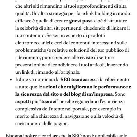
che altri siti rimandino ai tuoi approfondimenti di alta
qualità. Un'altra strategia per fare link building in modo
efficace è quella di creare
guest post
, cioè di sfruttare
la celebrità di altri siti pertinenti, chiedendo di linkare il
tuo contenuto. Se sei un esperto di prodotti
elettromeccanici e crei dei contenuti interessanti sulle
problematiche (e relative soluzioni) del tuo pubblico di
riferimento, puoi chiedere alle riviste di settore
presenti online di condividere i tuoi articoli, inserendo
un link di rimando all’originale.
Infine va nominata la
SEO tecnica
: essa fa riferimento
a tutte quelle
azioni che migliorano le performance e
la sicurezza del sito o del blog di un’impresa
. Sono
aspetti
più “
tecnici
” perché riguardano l’esperienza
complessiva dell’utente nel portale, per esempio in
merito alla chiarezza di navigazione e alla velocità di
caricamento delle pagine.
Bisogna inoltre ricordare che la SEO non è applicabile solo