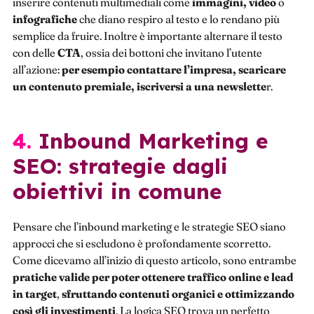
inserire contenuti multimediali come
immagini, video
o
infografiche
che diano respiro al testo e lo rendano più
semplice da fruire. Inoltre è importante alternare il testo
con delle
CTA
, ossia dei bottoni che invitano l’utente
all’azione:
per esempio contattare l’impresa, scaricare
un contenuto premiale, iscriversi a una newslette
r.
4. Inbound Marketing e
SEO: strategie dagli
obiettivi in comune
Pensare che l’inbound marketing e le strategie SEO siano
approcci che si escludono è profondamente scorretto.
Come dicevamo all’inizio di questo articolo, sono entrambe
pratiche valide per poter ottenere traffico online e lead
in target
,
sfruttando contenuti organici e ottimizzando
così gli investimenti
. La logica SEO trova un perfetto