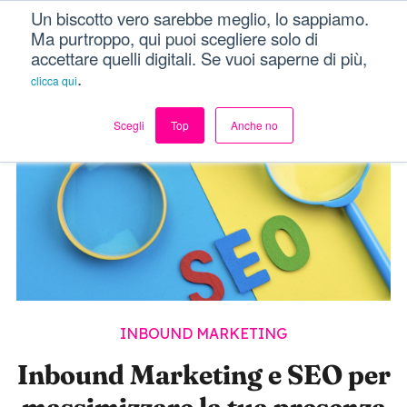
Un biscotto vero sarebbe meglio, lo sappiamo.
Dici Davvero?!
Menu
Ma purtroppo, qui puoi scegliere solo di
accettare quelli digitali. Se vuoi saperne di più,
.
clicca qui
Scegli
Top
Anche no
INBOUND MARKETING
Inbound Marketing e SEO per