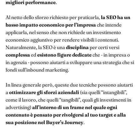
migliori performance
.
Al netto dello sforzo richiesto per praticarla,
la SEO ha un
basso impatto economico per l’impresa
che intende
applicarla, nel senso che non richiede un investimento
economico aggiuntivo per rendere visibili i contenuti.
Naturalmente, la SEO è una
disciplina
per certi versi
complessa
ed
esistono figure dedicate
che - in impresa o
in agenzia - possono aiutarti a sviluppare una strategia che si
fondi sull’inbound marketing.
In linea generale però, queste due tecniche possono aiutarti
a
ottimizzare gli sforzi aziendali
(sia quelli “intangibili”,
come il lavoro, che quelli “tangibili”, quali gli investimenti in
advertising)
all’interno di un frame nel quale ogni
contenuto è pensato per rivolgersi al tuo target e alla
sua posizione nel Buyer’s Journey
.