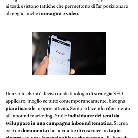
ai testi: esistono tattiche che permettono di far posizionare
al meglio anche
immagini
e
video
.
Una volta che si è deciso quale tipologia di strategia SEO
applicare, meglio se tutte contemporaneamente, bisogna
pianificare
le proprie attività. Sempre facendo riferimento
all’inbound marketing, è utile i
ndividuare dei temi da
sviluppare in una campagna inbound tematica
. Si crea
così un
documento
che permette di costruire un
topic
cluster
con tutte le
parole chiave
che saranno alla base di