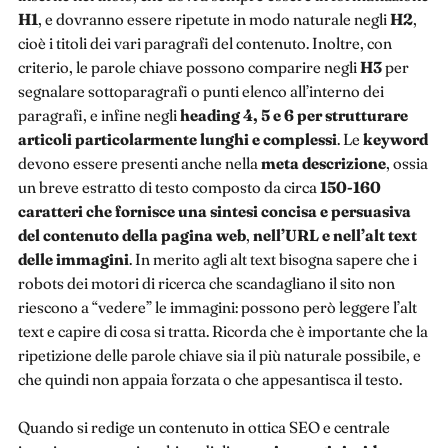
H1
, e dovranno essere ripetute in modo naturale negli
H2
,
cioè i titoli dei vari paragrafi del contenuto. Inoltre, con
criterio, le parole chiave possono comparire negli
H3
per
segnalare sottoparagrafi o punti elenco all’interno dei
paragrafi, e infine negli
heading 4, 5 e 6
per strutturare
articoli particolarmente lunghi e complessi
. Le
keyword
devono essere presenti anche nella
meta descrizione
, ossia
un breve estratto di testo composto da circa
150-160
caratteri che fornisce una sintesi concisa e persuasiva
del contenuto della pagina web
,
nell’URL
e nell’alt text
delle immagini
. In merito agli alt text bisogna sapere che i
robots dei motori di ricerca che scandagliano il sito non
riescono a “vedere” le immagini: possono però leggere l’alt
text e capire di cosa si tratta. Ricorda che è importante che la
ripetizione delle parole chiave sia il più naturale possibile, e
che quindi non appaia forzata o che appesantisca il testo.
Quando si redige un contenuto in ottica SEO e centrale