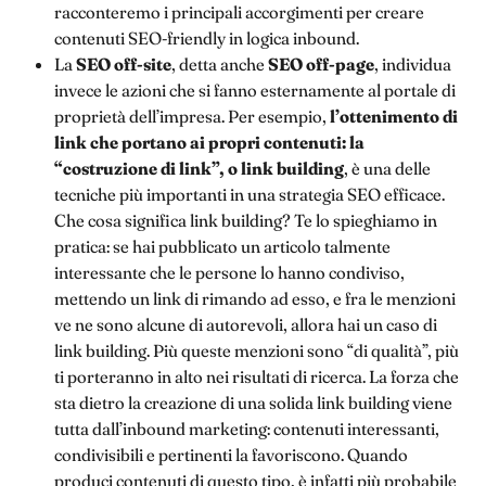
racconteremo i principali accorgimenti per creare
contenuti SEO-friendly in logica inbound.
La
SEO off-site
, detta anche
SEO off-page
, individua
invece le azioni che si fanno esternamente al portale di
proprietà dell’impresa. Per esempio,
l’ottenimento di
link che portano ai propri contenuti: la
“costruzione di link”, o link building
, è una delle
tecniche più importanti in una strategia SEO efficace.
Che cosa significa link building? Te lo spieghiamo in
pratica: se hai pubblicato un articolo talmente
interessante che le persone lo hanno condiviso,
mettendo un link di rimando ad esso, e fra le menzioni
ve ne sono alcune di autorevoli, allora hai un caso di
link building. Più queste menzioni sono “di qualità”, più
ti porteranno in alto nei risultati di ricerca. La forza che
sta dietro la creazione di una solida link building viene
tutta dall’inbound marketing: contenuti interessanti,
condivisibili e pertinenti la favoriscono. Quando
produci contenuti di questo tipo, è infatti più probabile