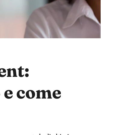
ent:
6 e come