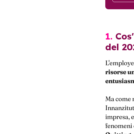
1. Cos'è l'employee engagement e i dati
del 20
L'employe
risorse 
entusias
Ma come m
Innanzitut
impresa, e
fenomeni 