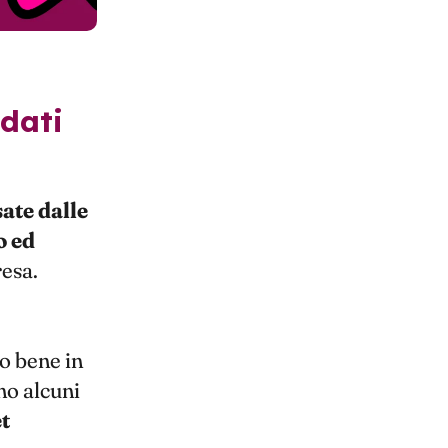
ate dalle
o ed
resa.
o bene in
no alcuni
t