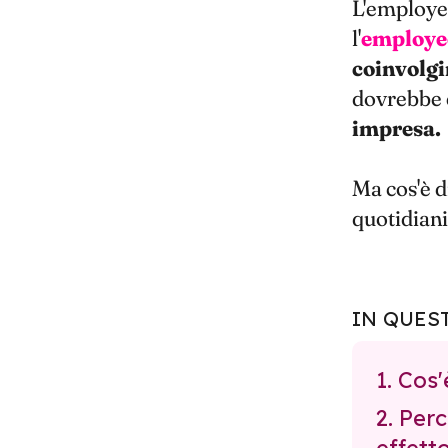
L'employe
l'
employe
coinvolgi
dovrebbe 
impresa.
Ma cos'è d
quotidianit
IN QUES
1. Cos
2. Per