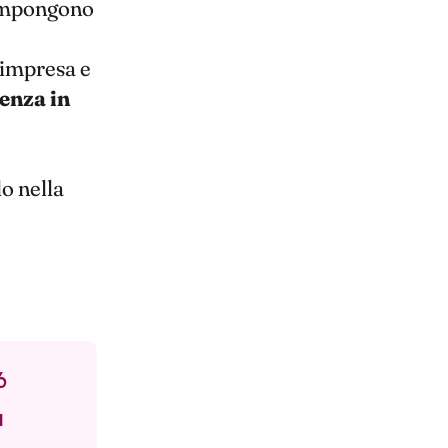
compongono
 impresa e
enza in
o nella
6
a