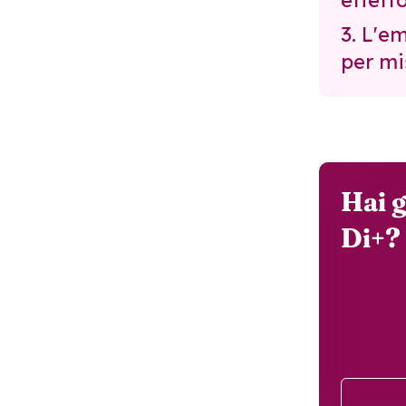
effett
3. L'e
per mi
Hai g
Di+?