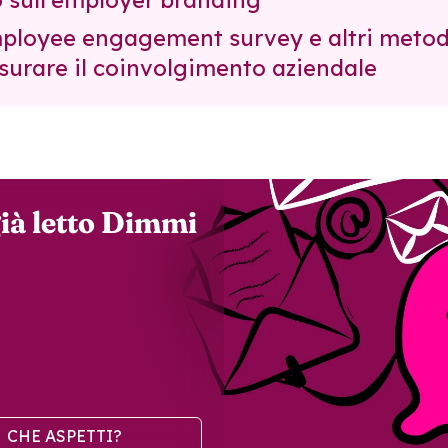
o sull'employer branding
mployee engagement survey e altri metodi
surare il coinvolgimento aziendale
ià letto Dimmi
CHE ASPETTI?