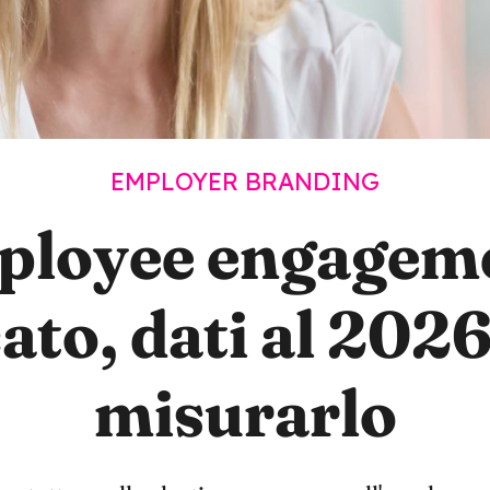
EMPLOYER BRANDING
loyee engagem
cato, dati al 202
misurarlo