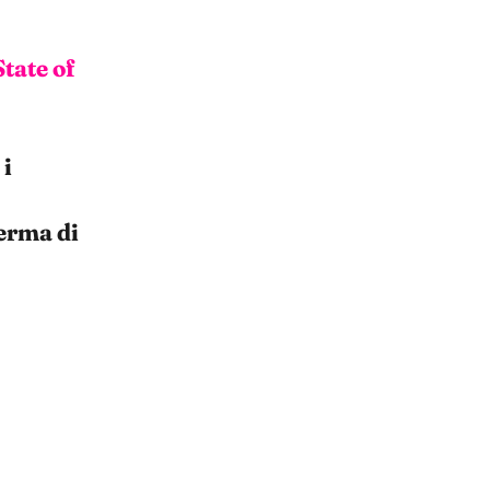
State of
 i
erma di