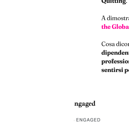
Quitting
.
A dimostra
the Glob
Cosa dicon
dipendent
profession
sentirsi p