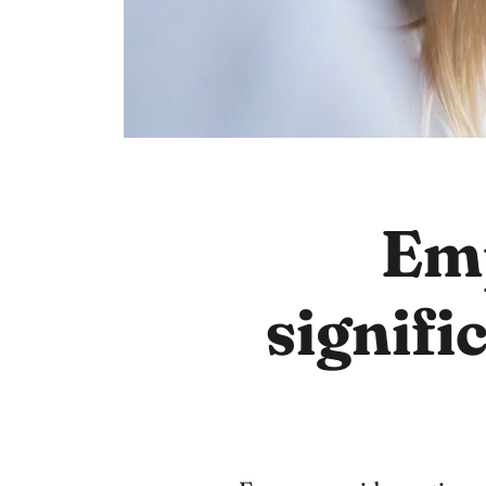
Emp
signifi