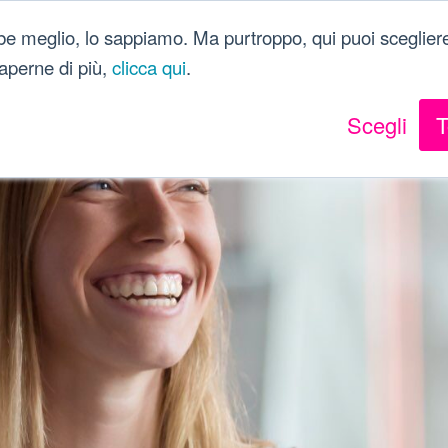
Dici Davvero?!
be meglio, lo sappiamo. Ma purtroppo, qui puoi scegliere
 saperne di più,
clicca qui
.
Scegli
T