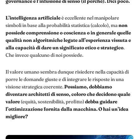
governance e l’infusione di senso (il perché). Dici poco.
L’intelligenza artificiale
è eccellente nel manipolare
simboli in base alla probabilità statistica (calcolo), ma
non
possiede comprensione o coscienza o in generale quelle
qualità non algoritmiche legate all’esperienza vissuta e
alla capacità di dare un significato etico e strategico
.
Che invece qualcuno di noi possiede.
Il valore umano sembra dunque risiedere nella capacità di
porre le domande giuste e di integrare le risposte in una
visione strategica coerente.
Possiamo, dobbiamo
diventare architetti di senso, coloro che decidono quale
valore
(equità, sostenibilità, profitto)
debba guidare
l’ottimizzazione fornita dalla macchina. O hai un’idea
migliore?