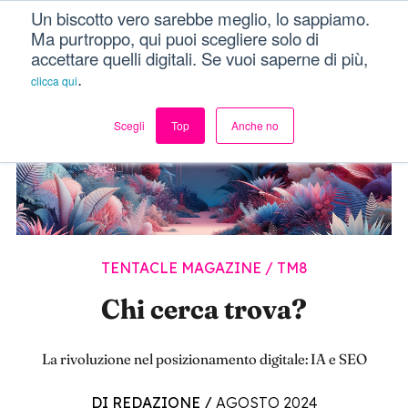
Un biscotto vero sarebbe meglio, lo sappiamo.
Dici Davvero?!
Menu
Ma purtroppo, qui puoi scegliere solo di
accettare quelli digitali. Se vuoi saperne di più,
.
clicca qui
Scegli
Top
Anche no
TENTACLE MAGAZINE
/
TM8
Chi cerca trova?
La rivoluzione nel posizionamento digitale: IA e SEO
DI REDAZIONE
/
AGOSTO 2024