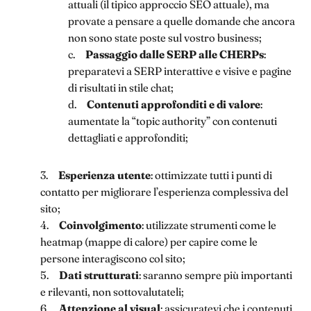
attuali (il tipico approccio SEO attuale), ma
provate a pensare a quelle domande che ancora
non sono state poste sul vostro business;
c.
Passaggio dalle SERP alle CHERPs
:
preparatevi a SERP interattive e visive e pagine
di risultati in stile chat;
d.
Contenuti approfonditi e di valore
:
aumentate la “topic authority” con contenuti
dettagliati e approfonditi;
3.
Esperienza utente
: ottimizzate tutti i punti di
contatto per migliorare l’esperienza complessiva del
sito;
4.
Coinvolgimento
: utilizzate strumenti come le
heatmap (mappe di calore) per capire come le
persone interagiscono col sito;
5.
Dati strutturati
: saranno sempre più importanti
e rilevanti, non sottovalutateli;
6.
Attenzione al visual
: assicuratevi che i contenuti