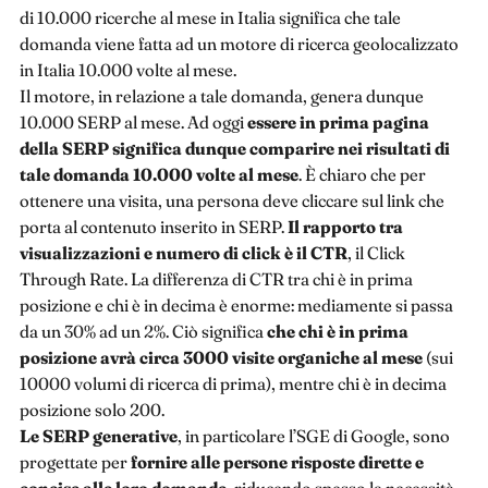
di 10.000 ricerche al mese in Italia significa che tale
domanda viene fatta ad un motore di ricerca geolocalizzato
in Italia 10.000 volte al mese.
Il motore, in relazione a tale domanda, genera dunque
10.000 SERP al mese. Ad oggi
essere in prima pagina
della SERP significa dunque comparire nei risultati di
tale domanda 10.000 volte al mese
. È chiaro che per
ottenere una visita, una persona deve cliccare sul link che
porta al contenuto inserito in SERP.
Il rapporto tra
visualizzazioni e numero di click è il CTR
, il Click
Through Rate. La differenza di CTR tra chi è in prima
posizione e chi è in decima è enorme: mediamente si passa
da un 30% ad un 2%. Ciò significa
che chi è in prima
posizione avrà circa 3000 visite organiche al mese
(sui
10000 volumi di ricerca di prima), mentre chi è in decima
posizione solo 200.
Le SERP generative
, in particolare l’SGE di Google, sono
progettate per
fornire alle persone risposte dirette e
concise alle loro domande
, riducendo spesso la necessità